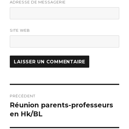
ADRESSE DE MESSAGERIE
SITE WEB
Navigation
PRÉCÉDENT
de
Réunion parents-professeurs
Article
en Hk/BL
précédent :
l’article