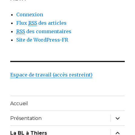
Connexion
Flux
RSS
des articles
RSS
des commentaires
Site de WordPress-FR
Espace de travail (accès restreint)
Accueil
ouvrir
Présentation
le
sous-
menu
ouvrir
La BL à Thiers