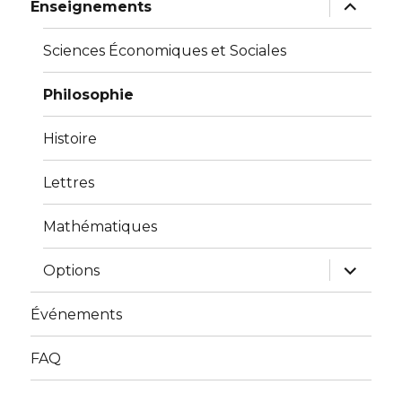
menu
ouvrir
Enseignements
le
sous-
menu
Sciences Économiques et Sociales
Philosophie
Histoire
Lettres
Mathématiques
ouvrir
Options
le
sous-
menu
Événements
FAQ