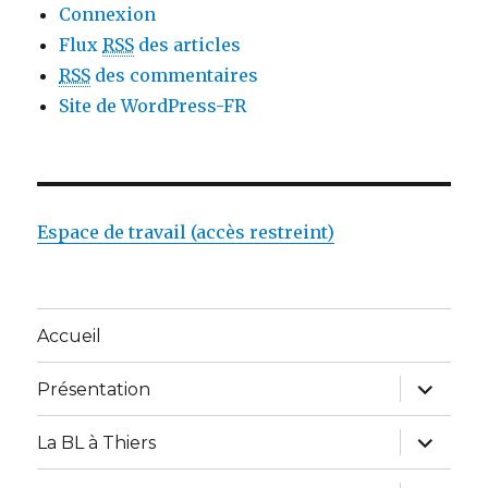
Connexion
Flux
RSS
des articles
RSS
des commentaires
Site de WordPress-FR
Espace de travail (accès restreint)
Accueil
ouvrir
Présentation
le
sous-
menu
ouvrir
La BL à Thiers
le
sous-