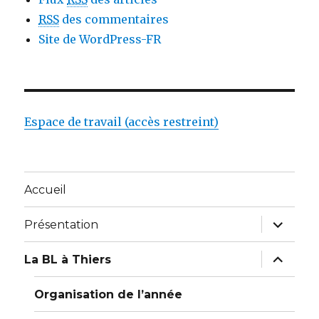
RSS
des commentaires
Site de WordPress-FR
Espace de travail (accès restreint)
Accueil
ouvrir
Présentation
le
sous-
menu
ouvrir
La BL à Thiers
le
sous-
menu
Organisation de l’année