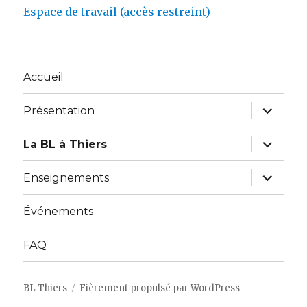
Espace de travail (accès restreint)
Accueil
ouvrir
Présentation
le
sous-
menu
ouvrir
La BL à Thiers
le
sous-
menu
ouvrir
Enseignements
le
sous-
menu
Événements
FAQ
BL Thiers
Fièrement propulsé par WordPress