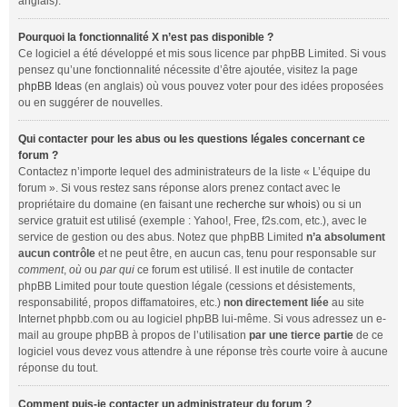
anglais).
Pourquoi la fonctionnalité X n’est pas disponible ?
Ce logiciel a été développé et mis sous licence par phpBB Limited. Si vous
pensez qu’une fonctionnalité nécessite d’être ajoutée, visitez la page
phpBB Ideas
(en anglais) où vous pouvez voter pour des idées proposées
ou en suggérer de nouvelles.
Qui contacter pour les abus ou les questions légales concernant ce
forum ?
Contactez n’importe lequel des administrateurs de la liste « L’équipe du
forum ». Si vous restez sans réponse alors prenez contact avec le
propriétaire du domaine (en faisant une
recherche sur whois
) ou si un
service gratuit est utilisé (exemple : Yahoo!, Free, f2s.com, etc.), avec le
service de gestion ou des abus. Notez que phpBB Limited
n’a absolument
aucun contrôle
et ne peut être, en aucun cas, tenu pour responsable sur
comment
,
où
ou
par qui
ce forum est utilisé. Il est inutile de contacter
phpBB Limited pour toute question légale (cessions et désistements,
responsabilité, propos diffamatoires, etc.)
non directement liée
au site
Internet phpbb.com ou au logiciel phpBB lui-même. Si vous adressez un e-
mail au groupe phpBB à propos de l’utilisation
par une tierce partie
de ce
logiciel vous devez vous attendre à une réponse très courte voire à aucune
réponse du tout.
Comment puis-je contacter un administrateur du forum ?